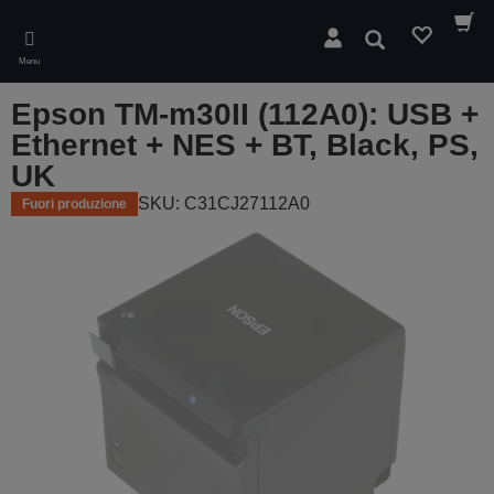
Skip
to
Cerca
main
Menu
content
Epson TM-m30II (112A0): USB +
Ethernet + NES + BT, Black, PS,
UK
SKU: C31CJ27112A0
Fuori produzione