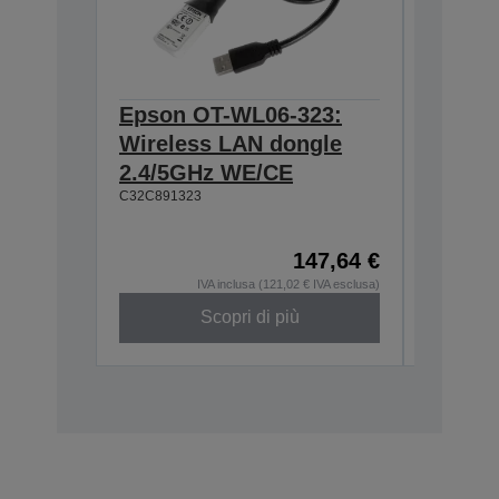
Epson OT-WL06-323:
Epson 
Wireless LAN dongle
Wall h
2.4/5GHz WE/CE
TM-m3
C32C891323
C32C8810
147,64 €
IVA inclusa (121,02 € IVA esclusa)
Scopri di più