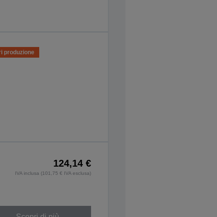
i produzione
124,14 €
IVA inclusa (101,75 € IVA esclusa)
Scopri di più