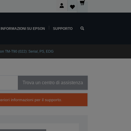
INFORMAZIONI SU EPSON
SUPPORTO
on TM-T90 (022): Serial, PS, EDG
Trova un centro di assistenza
eriori informazioni per il supporto.