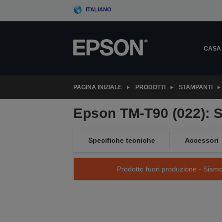
Skip
ITALIANO
to
main
content
CASA
PAGINA INIZIALE
PRODOTTI
STAMPANTI
Epson TM-T90 (022): S
Specifiche tecniche
Accessori
Prodotto fuori produzione - Siamo s