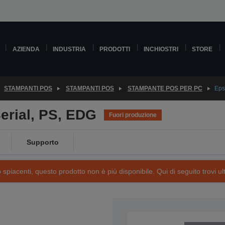
AZIENDA
INDUSTRIA
PRODOTTI
INCHIOSTRI
STORE
STAMPANTI POS
STAMPANTI POS
STAMPANTE POS PER PC
Eps
erial, PS, EDG
Fuori produzione
Supporto
piacenti, questo prodotto non è più disponibile. Qui di seguito trovi ult
SKU: C31C390022