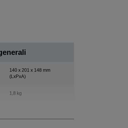
generali
140‎ x 201 x 148 mm
(LxPxA)
1,8 kg
Epson Dark Grey