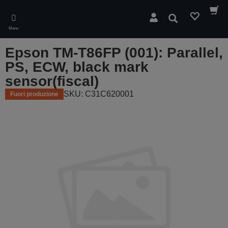
Skip
to
Cerca
main
Menu
content
Epson TM-T86FP (001): Parallel,
PS, ECW, black mark
sensor(fiscal)
SKU: C31C620001
Fuori produzione