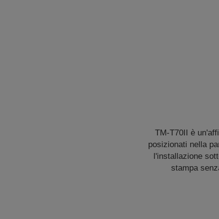
TM-T70II è un'aff
posizionati nella pa
l'installazione so
stampa senza 