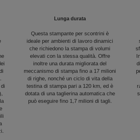
Lunga durata
Questa stampante per scontrini è
e
ideale per ambienti di lavoro dinamici
che richiedono la stampa di volumi
sf
ne
elevati con la stessa qualità. Offre
I
ei
inoltre una durata migliorata del
d
di
meccanismo di stampa fino a 17 milioni
p
.
di righe, nonché un ciclo di vita della
 di
testina di stampa pari a 120 km, ed è
r
),
dotata di una taglierina automatica che
s
la
può eseguire fino 1,7 milioni di tagli.
 e
li
a
i.