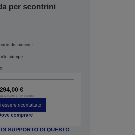
a per scontrini
 parte dei banconi
 alle stampe
AR
294,00 €
usa (240,98 € IVA esclusa)
i essere ricontattato
Dove comprare
A DI SUPPORTO DI QUESTO