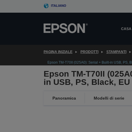
Skip
ITALIANO
to
main
content
CASA
PAGINA INIZIALE
PRODOTTI
STAMPANTI
Epson TM-T70II (025A0): Serial + Built-in USB, PS, B
Epson TM-T70II (025A0)
in USB, PS, Black, EU
Panoramica
Modelli di serie