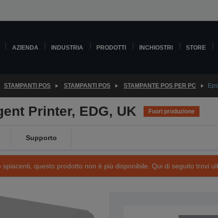
AZIENDA
INDUSTRIA
PRODOTTI
INCHIOSTRI
STORE
STAMPANTI POS
STAMPANTI POS
STAMPANTE POS PER PC
Eps
gent Printer, EDG, UK
Fuori produzione
Supporto
piacenti, questo prodotto non è più disponibile. Qui di seguito trovi ult
SKU: C31C637777