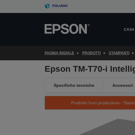
Skip
ITALIANO
to
main
content
CASA
PAGINA INIZIALE
PRODOTTI
STAMPANTI
Epson TM-T70-i Intelli
Specifiche tecniche
Accessori
Prodotto fuori produzione - Siamo s