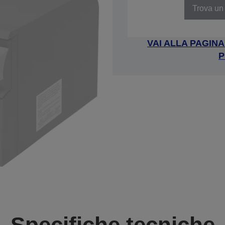
Trova un 
VAI ALLA PAGIN
P
Specifiche tecniche