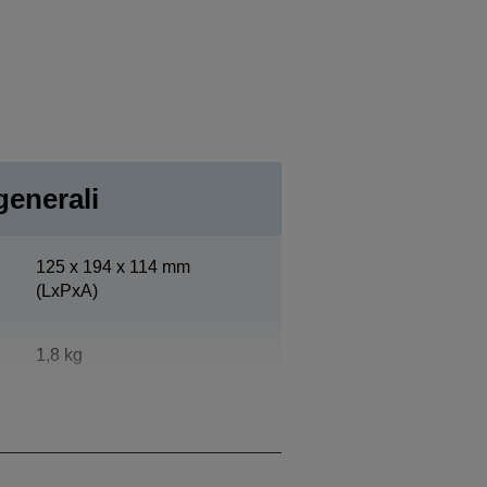
generali
125‎ x 194 x 114 mm
(LxPxA)
1,8 kg
In funzionamento:55 dB (A)