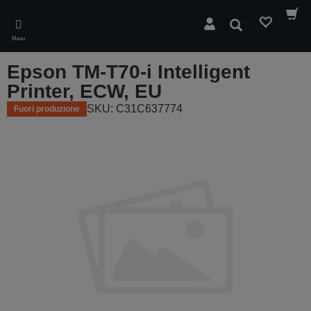
Skip
to
Cerca
main
Menu
content
Epson TM-T70-i Intelligent
Printer, ECW, EU
SKU: C31C637774
Fuori produzione