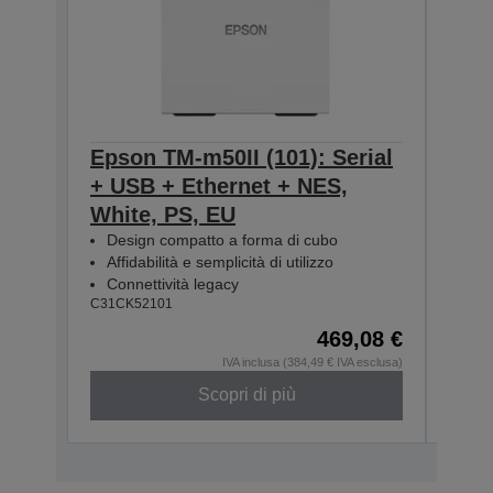
Epson TM-m50II (101): Serial
Epso
+ USB + Ethernet + NES,
+ U
White, PS, EU
Blac
Design compatto a forma di cubo
Des
Affidabilità e semplicità di utilizzo
Affi
Connettività legacy
Con
C31CK52101
C31CK
469,08 €
IVA inclusa (384,49 € IVA esclusa)
Scopri di più