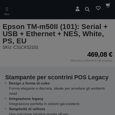
Skip
to
Cerca
main
Menu
content
Epson TM-m50II (101): Serial +
USB + Ethernet + NES, White,
PS, EU
SKU: C31CK52101
469,08 €
IVA inclusa (384,49 € IVA esclusa)
Stampante per scontrini POS Legacy
Design a forma di cubo
Forma elegante e discreta, ideale per arredare gli ambienti
retail
Integrazione legacy
Integrazione perfetta in sistemi già esistenti
Semplicità di utilizzo
Una soluzione intuitiva pronta all’uso