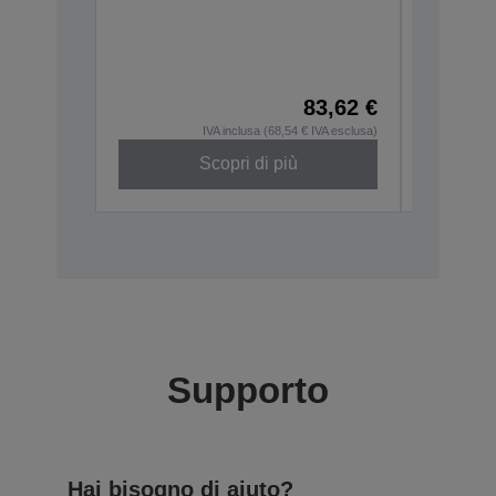
TM-m3
C32C8810
83,62 €
IVA inclusa (68,54 € IVA esclusa)
Scopri di più
Supporto
Hai bisogno di aiuto?