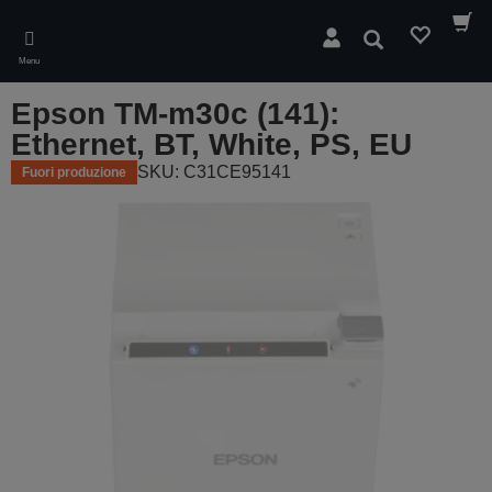
Skip
to
Cerca
main
Menu
content
Epson TM-m30c (141):
Ethernet, BT, White, PS, EU
SKU: C31CE95141
Fuori produzione