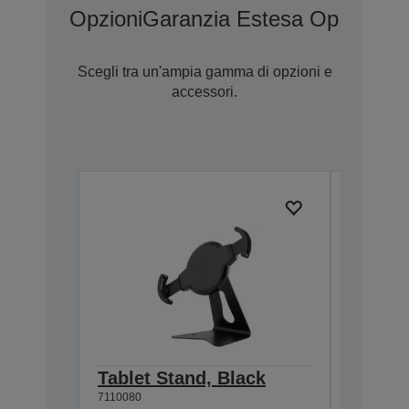
Opzioni
Garanzia Estesa Opzionale
Scegli tra un'ampia gamma di opzioni e
accessori.
Tablet Stand, Black
Epson 
7110080
Wall h