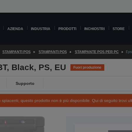
AZIENDA
INDUSTRIA
PRODOTTI
INCHIOSTRI
STORE
STAMPANTI POS
STAMPANTI POS
STAMPANTE POS PER PC
Eps
T, Black, PS, EU
Fuori produzione
Supporto
piacenti, questo prodotto non è più disponibile. Qui di seguito trovi ult
SKU: C31CE74112