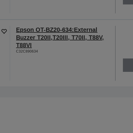
Epson OT-BZ20-634:External
Buzzer T20II,T20III, T70II, T88V,
T88VI
C32C890634