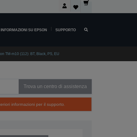
INFORMAZIONI SU EPSON
SUPPORTO
on TM-m10 (112): BT, Black, PS, EU
Trova un centro di assistenza
eriori informazioni per il supporto.