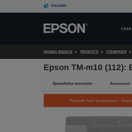
Skip
ITALIANO
to
main
content
CASA
PAGINA INIZIALE
PRODOTTI
STAMPANTI
Epson TM-m10 (112): B
Specifiche tecniche
Accessori
Prodotto fuori produzione - Siamo s