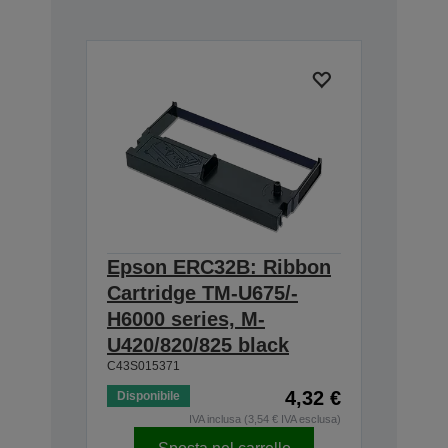
Epson ERC32B: Ribbon
Cartridge TM-U675/-
H6000 series, M-
U420/820/825 black
C43S015371
4,32 €
Disponibile
IVA inclusa (3,54 € IVA esclusa)