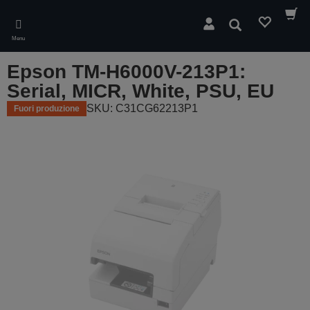
Skip
to
Cerca
main
Menu
content
Epson TM-H6000V-213P1:
Serial, MICR, White, PSU, EU
SKU: C31CG62213P1
Fuori produzione