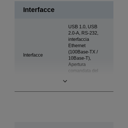
Interfacce
USB 1.0, USB
2.0-A, RS-232,
interfaccia
Ethernet
(100Base-TX /
Interfacce
10Base-T),
Apertura
comandata del
cassetto, Display
di cortesia