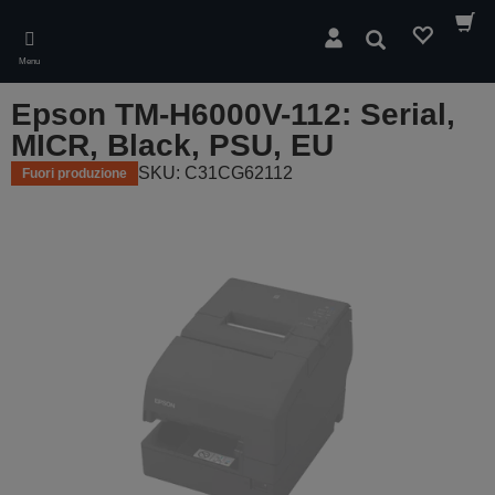
Skip
to
Cerca
main
Menu
content
Epson TM-H6000V-112: Serial,
MICR, Black, PSU, EU
SKU: C31CG62112
Fuori produzione