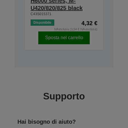
H6000 series, M-
U420/820/825 black
C43S015371
4,32 €
Disponibile
IVA inclusa (3,54 € IVA esclusa)
Sposta nel carrello
Supporto
Hai bisogno di aiuto?