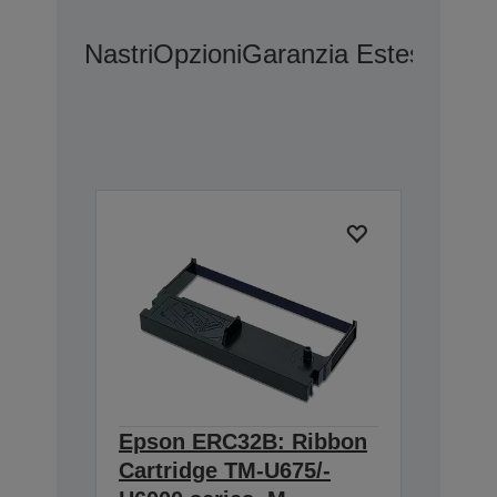
Nastri
Opzioni
Garanzia Estesa Opz
Epson ERC32B: Ribbon
Cartridge TM-U675/-