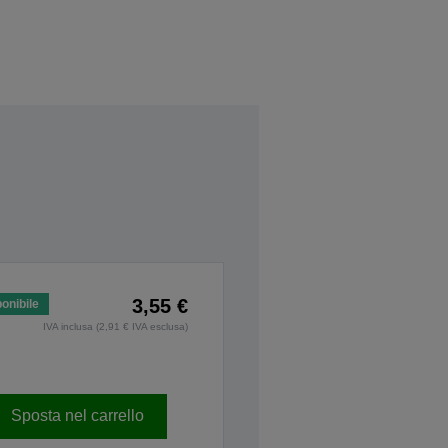
3,55 €
onibile
IVA inclusa (2,91 € IVA esclusa)
Sposta nel carrello