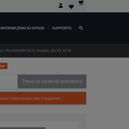
INFORMAZIONI SU EPSON
SUPPORTO
on TM-H5000IIP (012): Parallel, w/o PS, ECW
one
Trova un centro di assistenza
eriori informazioni per il supporto.