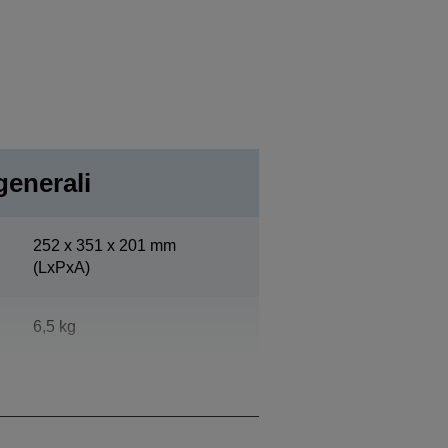
generali
252‎ x 351 x 201 mm
(LxPxA)
6,5 kg
Epson Cool White