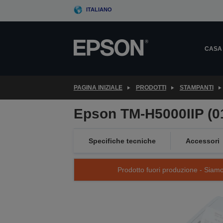
Skip
ITALIANO
to
main
content
CASA
PAGINA INIZIALE
PRODOTTI
STAMPANTI
Epson TM-H5000IIP (01
Specifiche tecniche
Accessori
Prodotto fuori produzione - Siamo s