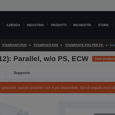
AZIENDA
INDUSTRIA
PRODOTTI
INCHIOSTRI
STORE
STAMPANTI POS
STAMPANTI POS
STAMPANTE POS PER PC
Eps
2): Parallel, w/o PS, ECW
Fuori produzi
Supporto
piacenti, questo prodotto non è più disponibile. Qui di seguito trovi ult
SKU: C31C249012