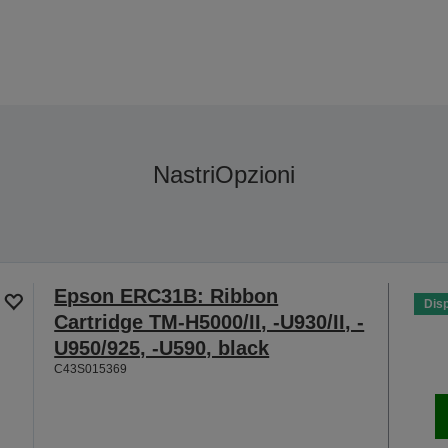
Nastri
Opzioni
Epson ERC31B: Ribbon
Disp
Cartridge TM-H5000/II, -U930/II, -
U950/925, -U590, black
C43S015369