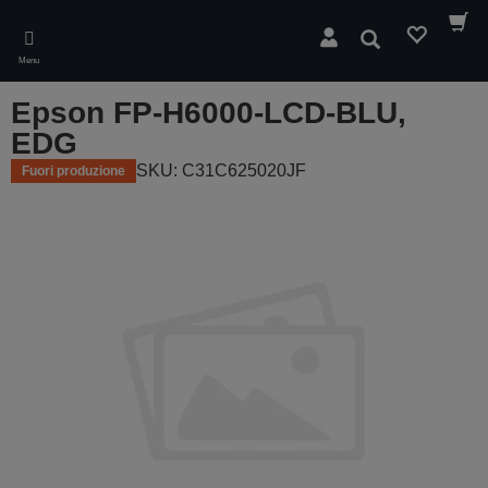
Skip
to
Cerca
main
Menu
content
Epson FP-H6000-LCD-BLU,
EDG
SKU: C31C625020JF
Fuori produzione