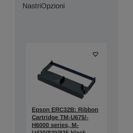
Nastri
Opzioni
Epson ERC32B: Ribbon
Cartridge TM-U675/-
H6000 series, M-
U420/820/825 black