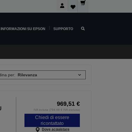
INFORMAZIONI SU EPSON
SUPPORTO
ina per:
969,51 €
U
IVA inclusa (794,68 € IVA esclusa)
Chiedi di essere
ricontattato
Dove acquistare