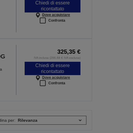
Chiedi di essere
ricontattato
Dove acquistare
Confronta
325,35 €
DG
IVA inclusa (266,68 € IVA esclusa)
Chiedi di essere
ma
ricontattato
Dove acquistare
Confronta
ina per: