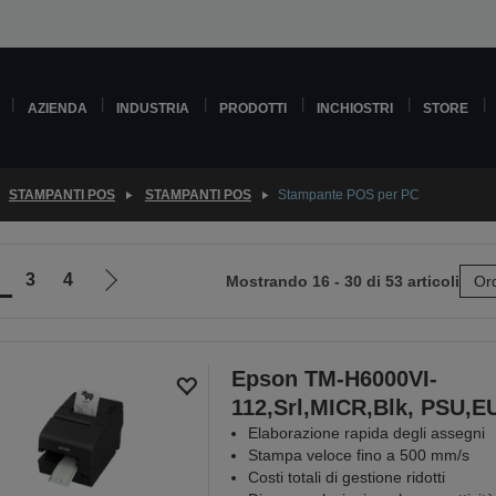
AZIENDA
INDUSTRIA
PRODOTTI
INCHIOSTRI
STORE
STAMPANTI POS
STAMPANTI POS
Stampante POS per PC
3
4
Mostrando 16 - 30 di 53 articoli
Ord
Vai
alla
pagina
e
successiva
Epson TM-H6000VI-
112,Srl,MICR,Blk, PSU,E
Elaborazione rapida degli assegni
Stampa veloce fino a 500 mm/s
Costi totali di gestione ridotti