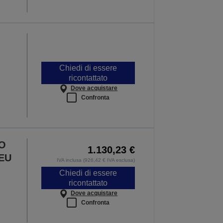
Chiedi di essere
ricontattato
Dove acquistare
Confronta
/O
1.130,23 €
 EU
IVA inclusa (926,42 € IVA esclusa)
Chiedi di essere
ricontattato
Dove acquistare
Confronta