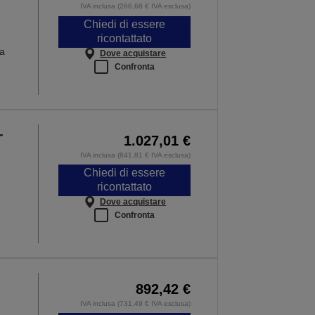
IVA inclusa (266,68 € IVA esclusa)
Chiedi di essere
ricontattato
ma
Dove acquistare
Confronta
-
1.027,01 €
IVA inclusa (841,81 € IVA esclusa)
Chiedi di essere
ricontattato
Dove acquistare
Confronta
892,42 €
IVA inclusa (731,49 € IVA esclusa)