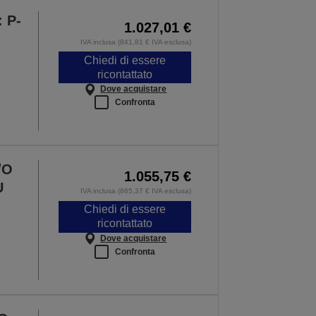
 P-
1.027,01 €
IVA inclusa (841,81 € IVA esclusa)
Chiedi di essere
ricontattato
Dove acquistare
Confronta
/O
1.055,75 €
U
IVA inclusa (865,37 € IVA esclusa)
Chiedi di essere
ricontattato
Dove acquistare
Confronta