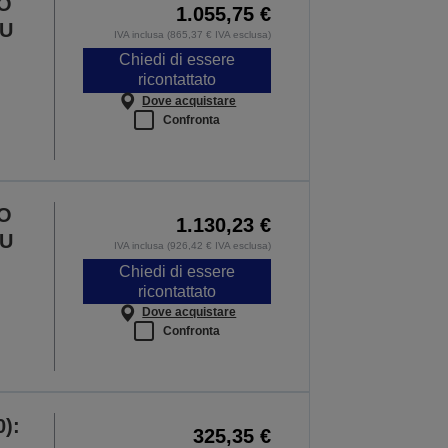
/O
1.055,75 €
EU
IVA inclusa (865,37 € IVA esclusa)
Chiedi di essere
ricontattato
Dove acquistare
Confronta
/O
1.130,23 €
EU
IVA inclusa (926,42 € IVA esclusa)
Chiedi di essere
ricontattato
Dove acquistare
Confronta
):
325,35 €