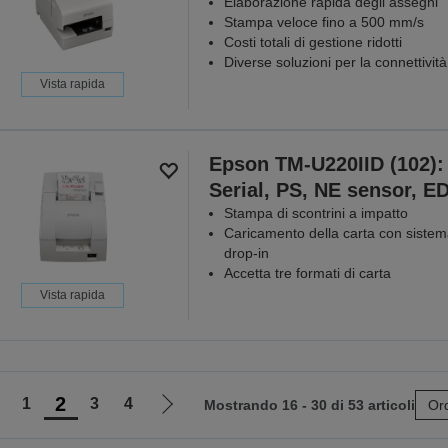
Elaborazione rapida degli assegni
Stampa veloce fino a 500 mm/s
Costi totali di gestione ridotti
Diverse soluzioni per la connettività
Vista rapida
Epson TM-U220IID (102):
Serial, PS, NE sensor, E
Stampa di scontrini a impatto
Caricamento della carta con siste
drop-in
Accetta tre formati di carta
Vista rapida
2
1
3
4
Mostrando 16 - 30 di 53 articoli
Ord
ai
Vai
lla
alla