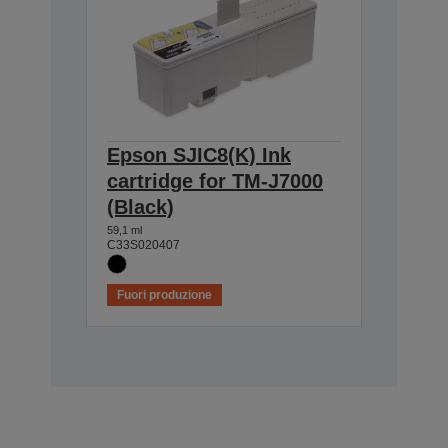
Epson SJIC8(K) Ink
cartridge for TM-J7000
(Black)
59,1 ml
C33S020407
Fuori produzione