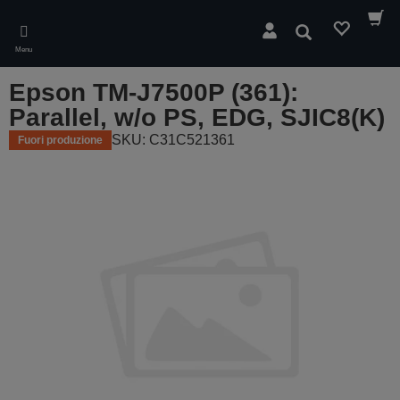
Skip
to
Cerca
main
Menu
content
Epson TM-J7500P (361):
Parallel, w/o PS, EDG, SJIC8(K)
SKU: C31C521361
Fuori produzione