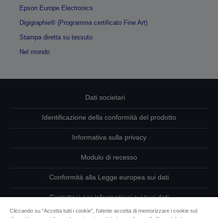
Epson Europe Electronics
Digigraphie® (Programma certificato Fine Art)
Stampa diretta su tessuto
Nel mondo
Dati societari
Identificazione della conformità del prodotto
Informativa sulla privacy
Modulo di recesso
Conformità alla Legge europea sui dati
Contattaci per informazioni sui tuoi dati
Cliccando su “Accetta tutti i cookie”, l'utente accetta di memorizzare i cookie sul
Informazioni sui cookie