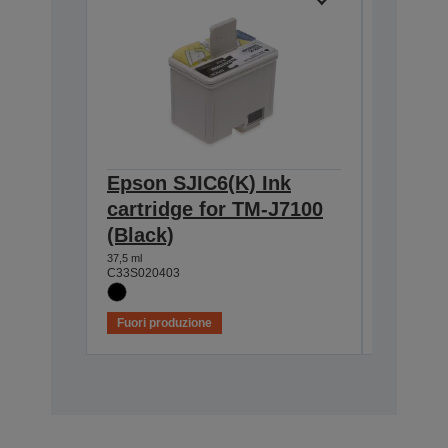
Epson SJIC6(K) Ink
Epson 
cartridge for TM-J7100
cartri
(Black)
(Blue)
37,5 ml
25,5 ml
C33S020403
C33S0204
Fuori produzione
Fuori pro