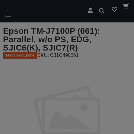
Skip
to
Cerca
main
Menu
content
Epson TM-J7100P (061):
Parallel, w/o PS, EDG,
SJIC6(K), SJIC7(R)
SKU: C31C490061
Fuori produzione