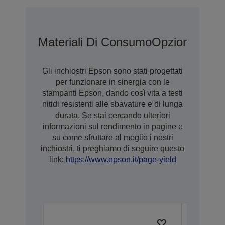
Materiali Di Consumo
Opzioni
Garan
Gli inchiostri Epson sono stati progettati
per funzionare in sinergia con le
stampanti Epson, dando così vita a testi
nitidi resistenti alle sbavature e di lunga
durata. Se stai cercando ulteriori
informazioni sul rendimento in pagine e
su come sfruttare al meglio i nostri
inchiostri, ti preghiamo di seguire questo
link:
https://www.epson.it/page-yield