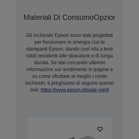
Materiali Di Consumo
Opzioni
Garan
Gli inchiostri Epson sono stati progettati
per funzionare in sinergia con le
stampanti Epson, dando così vita a testi
nitidi resistenti alle sbavature e di lunga
durata. Se stai cercando ulteriori
informazioni sul rendimento in pagine e
su come sfruttare al meglio i nostri
inchiostri, ti preghiamo di seguire questo
link:
https://www.epson.it/page-yield