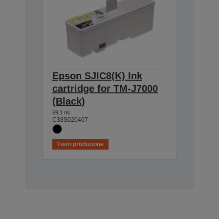
Epson SJIC8(K) Ink
cartridge for TM-J7000
(Black)
59,1 ml
C33S020407
Fuori produzione