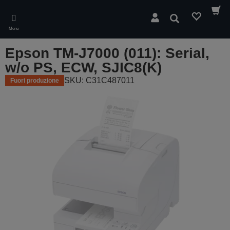
Skip
to
Cerca
main
Menu
content
Epson TM-J7000 (011): Serial,
w/o PS, ECW, SJIC8(K)
SKU: C31C487011
Fuori produzione