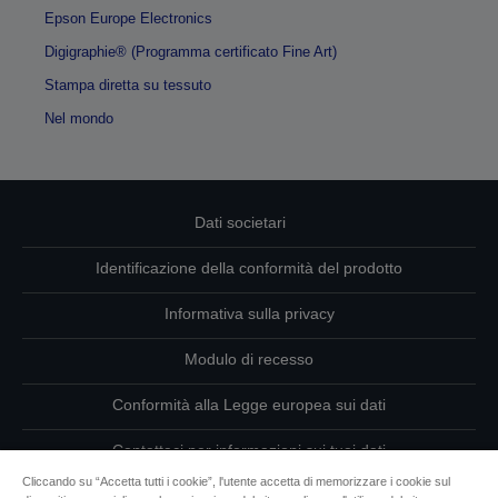
Epson Europe Electronics
Digigraphie® (Programma certificato Fine Art)
Stampa diretta su tessuto
Nel mondo
Dati societari
Identificazione della conformità del prodotto
Informativa sulla privacy
Modulo di recesso
Conformità alla Legge europea sui dati
Contattaci per informazioni sui tuoi dati
Cliccando su “Accetta tutti i cookie”, l'utente accetta di memorizzare i cookie sul
Informazioni sui cookie