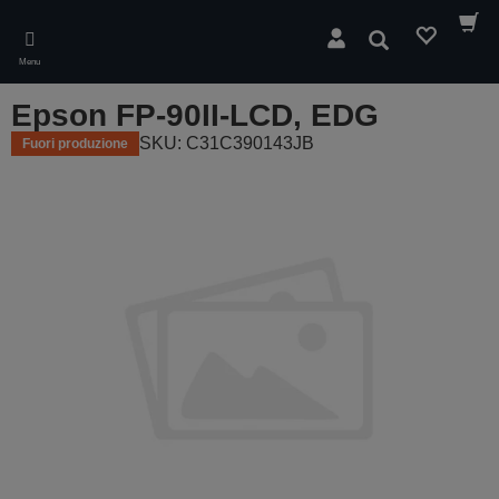
Skip
to
Cerca
main
Menu
content
Epson FP-90II-LCD, EDG
SKU: C31C390143JB
Fuori produzione