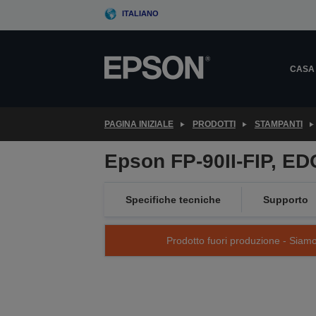
Skip
ITALIANO
to
main
content
CASA
PAGINA INIZIALE
PRODOTTI
STAMPANTI
Epson FP-90II-FIP, ED
Specifiche tecniche
Supporto
Prodotto fuori produzione - Siamo s