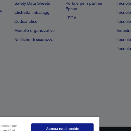
Safety Data Sheets
Portale per i partner
Tecnolo
Epson
a
Etichetta imballaggi
Tecnolo
LPGA
Codice Etico
Tecnolo
Modello organizzativo
Industri
Notifiche di sicurezza
Tecnolo
Tecnolog
spositivo per
Accetta tutti i cookie
 attività di