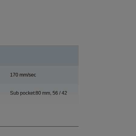
170 mm/sec
Sub pocket:80 mm, 56 / 42
0,99 mm (P) x 2,4 mm (A) /
1,41 mm (P) x 3,38 mm (A)