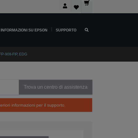
INFORMAZIONI SU EPSON
SUPPORTO
P-90II-FIP, EDG
Trova un centro di assistenza
eriori informazioni per il supporto.