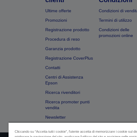
Ultime offerte
Condizioni di vendit
Promozioni
Termini di utilizzo
Registrazione prodotto
Condizioni delle
promozioni online
Procedura di reso
Garanzia prodotto
Registrazione CoverPlus
Contatti
Centri di Assistenza
Epson
Ricerca rivenditori
Ricerca promoter punti
vendita
Newsletter
Cliccando su “Accetta tutti i cookie”, l'utente accetta di memorizzare i cookie sul di
migliorare la navigazione del sito, analizzare l'utilizzo del sito e assistere nelle nostre