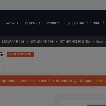
AZIENDA
INDUSTRIA
PRODOTTI
INCHIOSTRI
STORE
STAMPANTI POS
STAMPANTI POS
STAMPANTE POS (TM)
Epson F
G
Fuori produzione
piacenti, questo prodotto non è più disponibile. Qui di seguito trovi ult
SKU: C31C390143JA