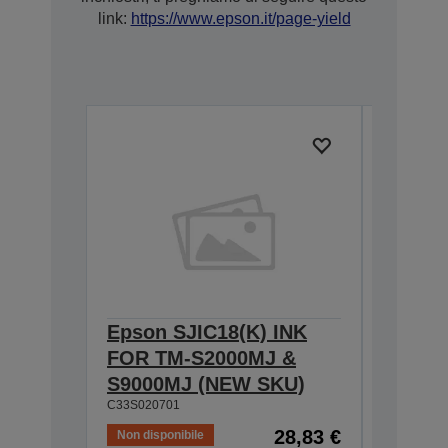
link:
https://www.epson.it/page-yield
Epson SJIC18(K) INK
Epson 
FOR TM-S2000MJ &
FOR T
S9000MJ (NEW SKU)
S9000
C33S020701
C33S0204
28,83 €
Non disponibile