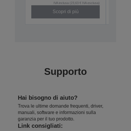
IVA inclusa (23,63 € IVA esclusa)
Scopri di più
Fuori pro
Supporto
Hai bisogno di aiuto?
Trova le ultime domande frequenti, driver,
manuali, software e informazioni sulla
garanzia per il tuo prodotto.
Link consigliati: