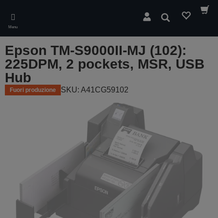
Skip
to
Cerca
main
Menu
content
Epson TM-S9000II-MJ (102):
225DPM, 2 pockets, MSR, USB
Hub
SKU: A41CG59102
Fuori produzione