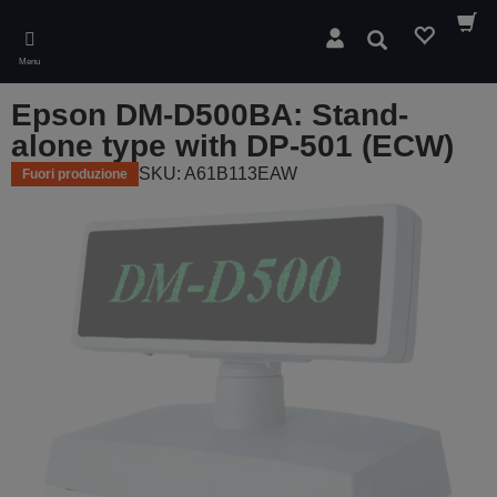
Skip
to
Cerca
main
Menu
content
Epson DM-D500BA: Stand-
alone type with DP-501 (ECW)
SKU: A61B113EAW
Fuori produzione