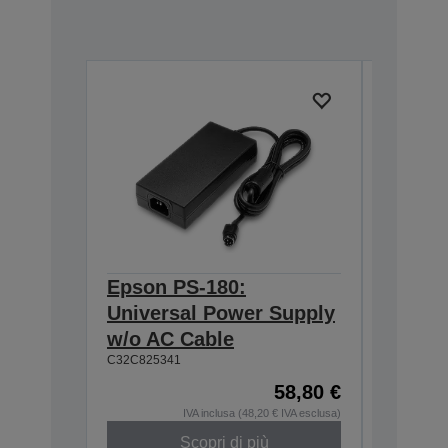
Epson PS-180:
Epson 
Universal Power Supply
DM-D S
w/o AC Cable
Exten
C32C825341
A62B09810
58,80 €
IVA inclusa (48,20 € IVA esclusa)
Scopri di più