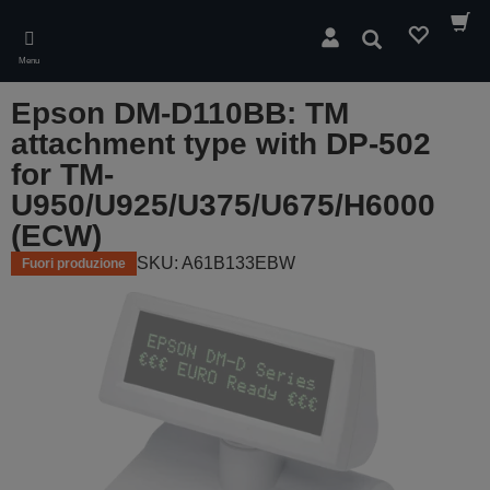
Skip
to
Cerca
main
Menu
content
Epson DM-D110BB: TM
attachment type with DP-502
for TM-
U950/U925/U375/U675/H6000
(ECW)
SKU: A61B133EBW
Fuori produzione