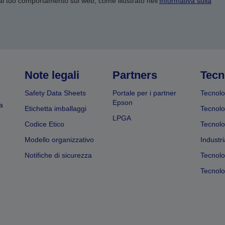
 al tuo comportamento sul web, come illustrato nell’
Informativa sulla
Note legali
Partners
Tecn
Safety Data Sheets
Portale per i partner
Tecnolo
Epson
a
Etichetta imballaggi
Tecnolo
LPGA
Codice Etico
Tecnolo
Modello organizzativo
Industri
Notifiche di sicurezza
Tecnolo
Tecnolog