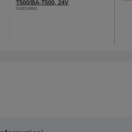
T500/BA-T500, 24V
C42D118001