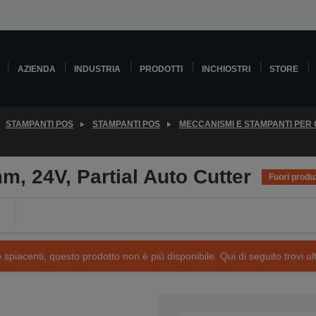
AZIENDA
INDUSTRIA
PRODOTTI
INCHIOSTRI
STORE
STAMPANTI POS
STAMPANTI POS
MECCANISMI E STAMPANTI PER 
 24V, Partial Auto Cutter
Fuori produ
piacenti, questo prodotto non è più disponibile. Qui di seguito trovi ult