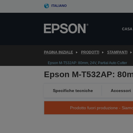
Skip
ITALIANO
to
main
content
CASA
PAGINA INIZIALE
PRODOTTI
STAMPANTI
Epson M-T532AP: 80mm, 24V, Partial Auto Cutter
Epson M-T532AP: 80mm,
Specifiche tecniche
Accessori
Prodotto fuori produzione - Siamo s