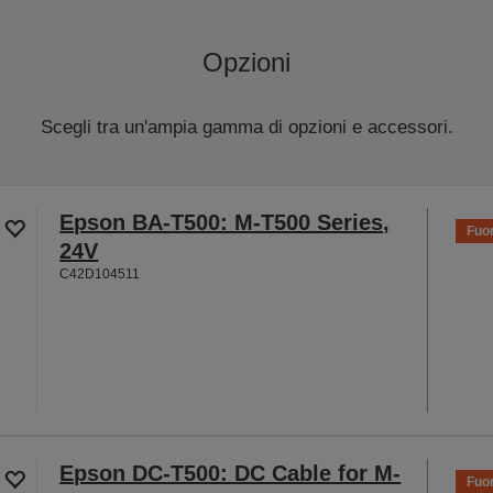
Opzioni
Scegli tra un'ampia gamma di opzioni e accessori.
Epson BA-T500: M-T500 Series,
Fuor
24V
C42D104511
Epson DC-T500: DC Cable for M-
Fuor