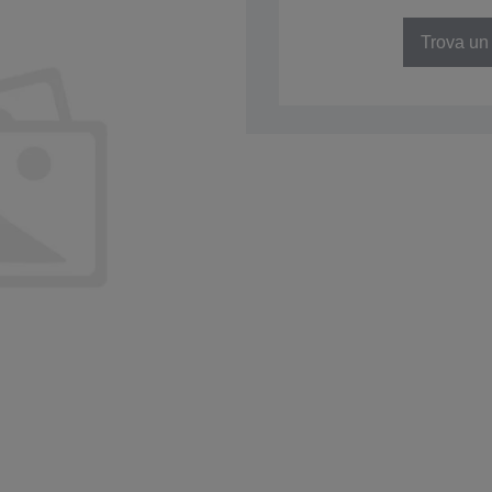
SKU: C41D096001
Trova un 