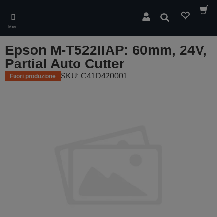
Skip
to
Cerca
main
Menu
content
Epson M-T522IIAP: 60mm, 24V,
Partial Auto Cutter
SKU: C41D420001
Fuori produzione