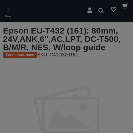
Skip
to
Cerca
main
Menu
content
Epson EU-T432 (161): 80mm,
24V,ANK,6",AC,LPT, DC-T500,
B/M/R, NES, W/loop guide
SKU: C41D320161
Fuori produzione