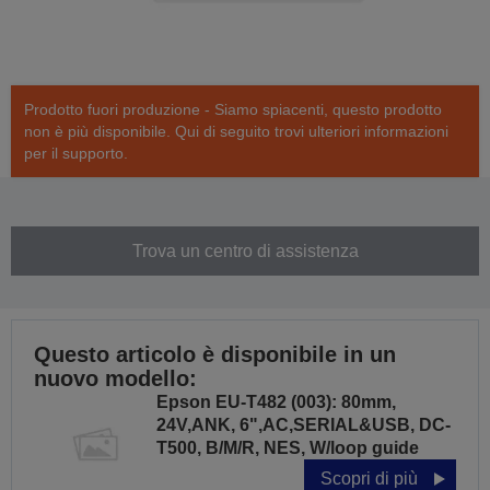
Prodotto fuori produzione - Siamo spiacenti, questo prodotto
non è più disponibile. Qui di seguito trovi ulteriori informazioni
per il supporto.
Trova un centro di assistenza
Questo articolo è disponibile in un
nuovo modello:
Epson EU-T482 (003): 80mm,
24V,ANK, 6",AC,SERIAL&USB, DC-
T500, B/M/R, NES, W/loop guide
Scopri di più