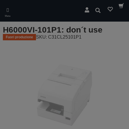
Skip
to
Cerca
main
Menu
content
H6000VI-101P1: don´t use
SKU: C31CL25101P1
Fuori produzione