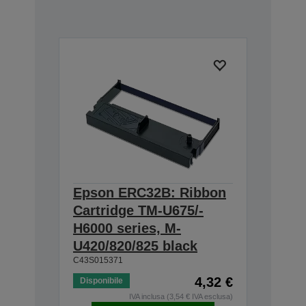
Epson ERC32B: Ribbon
Cartridge TM-U675/-
H6000 series, M-
U420/820/825 black
C43S015371
4,32 €
Disponibile
IVA inclusa (3,54 € IVA esclusa)