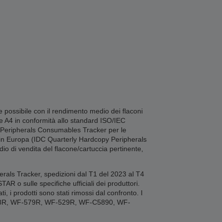
 possibile con il rendimento medio dei flaconi
pe A4 in conformità allo standard ISO/IEC
py Peripherals Consumables Tracker per le
uti in Europa (IDC Quarterly Hardcopy Peripherals
io di vendita del flacone/cartuccia pertinente,
erals Tracker, spedizioni dal T1 del 2023 al T4
 o sulle specifiche ufficiali dei produttori.
, i prodotti sono stati rimossi dal confronto. I
78R, WF-579R, WF-529R, WF-C5890, WF-