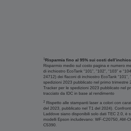
1
Risparmia fino al 95% sui costi dell’inchios
Risparmio medio sul costo pagina e numero medi
di inchiostro EcoTank “101”, “102”, “103” e “10
24712) dei flaconi di inchiostro EcoTank “101”,
spedizioni 2023 pubblicato nel primo trimestre 2
Tracker per le spedizioni 2023 pubblicato nel pr
tracciato da IDC in base al rendimento
2
Rispetto alle stampanti laser a colori con cara
del 2023, pubblicato nel T1 del 2024). Confront
Laddove siano disponibili solo dati TEC 2.0, è st
modelli Epson includevano: WF-C20750, AM
C5390.