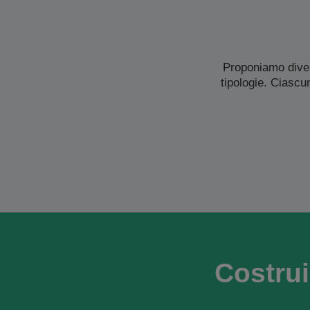
Proponiamo diver
tipologie. Ciascu
Costrui