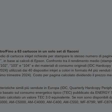
tro/Fino a 63 cartucce in un solo set di flaconi
o di cartucce inkjet richieste per stampare lo stesso numero di pagine
4”, in base ai calcoli di Epson. Confronto tra il rendimento medio (stam
 “102”, “103” e “104” e dei materiali di consumo originali (IDC Hardco
024) utilizzati dai 40 dispositivi inkjet a colori in formato A4 più vend
imo trimestre 2024). Costo per pagina calcolato dividendo il prezzo med
tteristiche simili più vendute in Europa (IDC, Quarterly Hardcopy Periph
o basato sul consumo energetico tipico (TEC) pubblicato da ENERGY STAR
ato calcolato un valore TEC 3.0 equivalente. Se non sono disponibili dati
-C6000, AM-C5000, AM-C4000, AM-C400, AM-C550, WF-879R, WF-C8