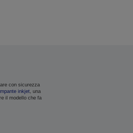
mare con sicurezza
ampante inkjet
, una
re il modello che fa