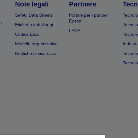
Note legali
Partners
Tecn
Safety Data Sheets
Portale per i partner
Tecnolo
Epson
a
Etichetta imballaggi
Tecnolo
LPGA
Codice Etico
Tecnolo
Modello organizzativo
Industri
Notifiche di sicurezza
Tecnolo
Tecnolog