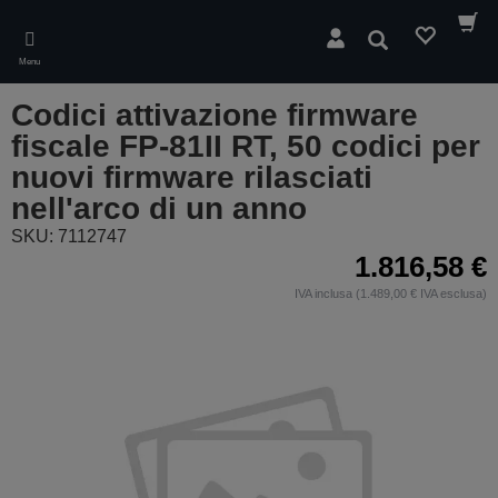
Skip
to
Cerca
main
Menu
content
Codici attivazione firmware
fiscale FP-81II RT, 50 codici per
nuovi firmware rilasciati
nell'arco di un anno
SKU: 7112747
1.816,58 €
IVA inclusa (1.489,00 € IVA esclusa)