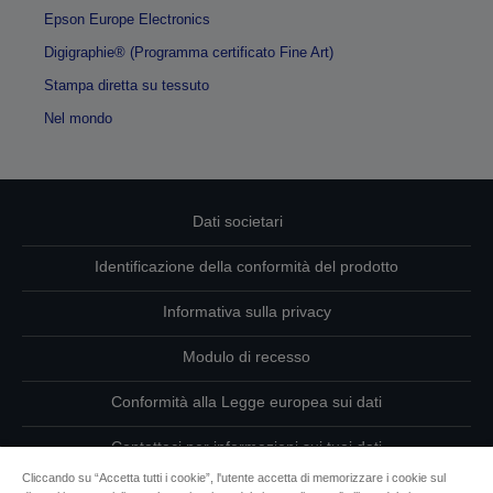
Epson Europe Electronics
Digigraphie® (Programma certificato Fine Art)
Stampa diretta su tessuto
Nel mondo
Dati societari
Identificazione della conformità del prodotto
Informativa sulla privacy
Modulo di recesso
Conformità alla Legge europea sui dati
Contattaci per informazioni sui tuoi dati
Cliccando su “Accetta tutti i cookie”, l'utente accetta di memorizzare i cookie sul
Informazioni sui cookie