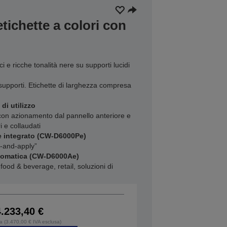
tichette a colori con
i e ricche tonalità nere su supporti lucidi
supporti. Etichette di larghezza compresa
di utilizzo
con azionamento dal pannello anteriore e
i e collaudati
e integrato (CW-D6000Pe)
nt-and-apply”
utomatica (CW-D6000Ae)
 food & beverage, retail, soluzioni di
4.233,40 €
sa (3.470,00 € IVA esclusa)