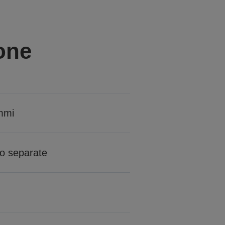
one
ammi
ro separate