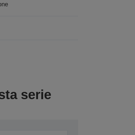
one
sta serie