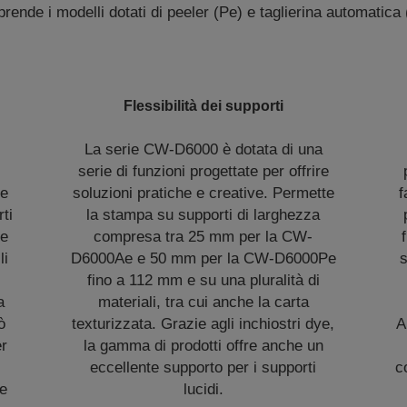
rende i modelli dotati di peeler (Pe) e taglierina automatica 
Flessibilità dei supporti
La serie CW-D6000 è dotata di una
i
serie di funzioni progettate per offrire
ne
soluzioni pratiche e creative. Permette
f
ti
la stampa su supporti di larghezza
 e
compresa tra 25 mm per la CW-
li
D6000Ae e 50 mm per la CW-D6000Pe
s
fino a 112 mm e su una pluralità di
a
materiali, tra cui anche la carta
ò
texturizzata. Grazie agli inchiostri dye,
A
er
la gamma di prodotti offre anche un
eccellente supporto per i supporti
c
re
lucidi.