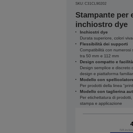
SKU: C31CL90202
Stampante per e
inchiostro dye
Inchiostri dye
Durata superiore, colori vivac
Flessibilità dei supporti
Compatibilità con numerosi 
tra 50 mm e 112 mm
Design compatto e facilità 
Design semplice e discreto 
design e piattaforma familiar
Modello con spellicolator
Per prodotti della linea “pri
Modello con taglierina a
Per etichettatura di prodotti,
stampa e applicazione
IVA inclu