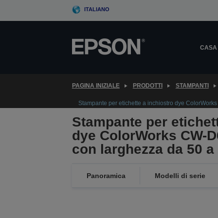
Skip
ITALIANO
to
main
content
CASA
PAGINA INIZIALE
PRODOTTI
STAMPANTI
Stampante per etichette a inchiostro dye ColorWor
Stampante per etichett
dye ColorWorks CW-D6
con larghezza da 50 
Panoramica
Modelli di serie