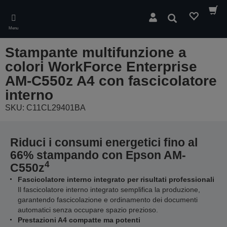
Skip
to
Cerca
main
Menu
content
Stampante multifunzione a
colori WorkForce Enterprise
AM-C550z A4 con fascicolatore
interno
SKU: C11CL29401BA
Riduci i consumi energetici fino al
66% stampando con Epson AM-
4
C550z
Fascicolatore interno integrato per risultati professionali
Il fascicolatore interno integrato semplifica la produzione,
garantendo fascicolazione e ordinamento dei documenti
automatici senza occupare spazio prezioso.
Prestazioni A4 compatte ma potenti