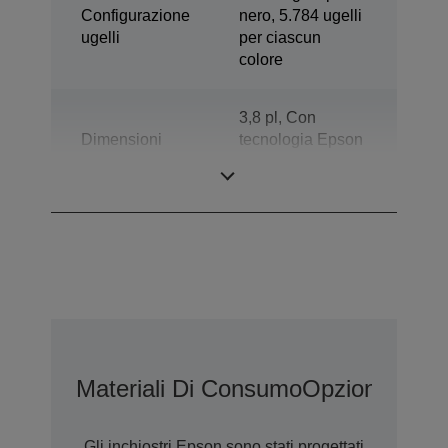
Configurazione
nero, 5.784 ugelli
ugelli
per ciascun
colore
3,8 pl, Con
Dimensioni
tecnologia Epson
minime goccia
Variable-sized
Droplet
Materiali Di Consumo
Opzioni
Garan
Gli inchiostri Epson sono stati progettati