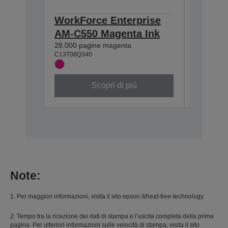
WorkForce Enterprise
WorkFo
AM-C550 Magenta Ink
AM-C55
28.000 pagine magenta
28.000 pag
C13T08Q340
C13T08Q4
Scopri di più
Note:
1. Per maggiori informazioni, visita il sito epson.it/heat-free-technology.
2. Tempo tra la ricezione dei dati di stampa e l’uscita completa della prima
pagina. Per ulteriori informazioni sulle velocità di stampa, visita il sito