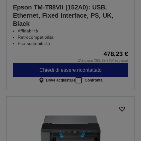
Epson TM-T88VII (152A0): USB,
Ethernet, Fixed Interface, PS, UK,
Black
Affidabilità
Retrocompatibilità
Eco-sostenibilità
478,23 €
IVA inclusa (391,99 € IVA esclusa)
Chiedi di essere ricontattato
Dove acquistare
Confronta