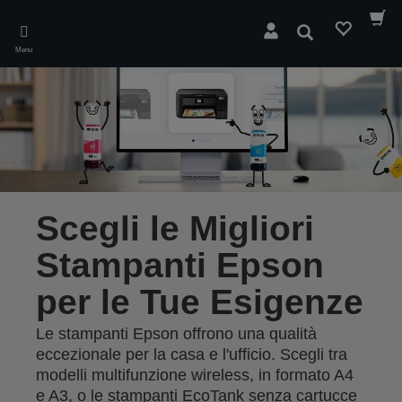
Skip
to
Cerca
main
Menu
content
Scegli le Migliori
Stampanti Epson
per le Tue Esigenze
Le stampanti Epson offrono una qualità
eccezionale per la casa e l'ufficio. Scegli tra
modelli multifunzione wireless, in formato A4
e A3, o le stampanti EcoTank senza cartucce