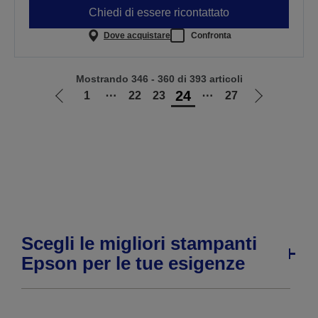
Chiedi di essere ricontattato
Dove acquistare
Confronta
Mostrando 346 - 360 di 393 articoli
24
1
⋯
22
23
⋯
27
Vai
Vai
alla
alla
pagina
pagina
precedente
successiva
Scegli le migliori stampanti
Epson per le tue esigenze