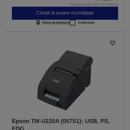
IVA inclusa (391,99 € IVA esclusa)
Chiedi di essere ricontattato
Dove acquistare
Confronta
Epson TM-U220A (057S1): USB, PS,
EDG