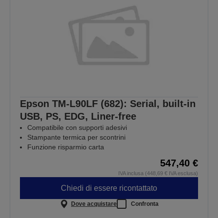
Epson TM-L90LF (682): Serial, built-in
USB, PS, EDG, Liner-free
Compatibile con supporti adesivi
Stampante termica per scontrini
Funzione risparmio carta
547,40 €
IVA inclusa (448,69 € IVA esclusa)
Chiedi di essere ricontattato
Dove acquistare
Confronta