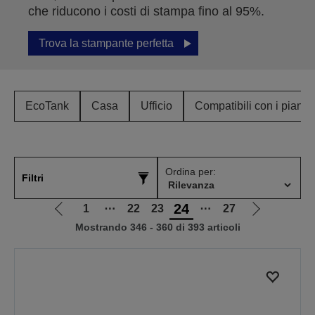
che riducono i costi di stampa fino al 95%.
Trova la stampante perfetta
EcoTank
Casa
Ufficio
Compatibili con i piani 
Ordina per:
Filtri
24
1
⋯
22
23
⋯
27
Vai
Vai
Mostrando 346 - 360 di 393 articoli
alla
alla
pagina
pagina
precedente
successiva