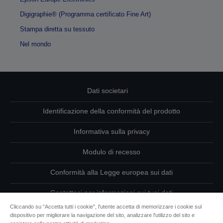
Digigraphie® (Programma certificato Fine Art)
Stampa diretta su tessuto
Nel mondo
Dati societari
Identificazione della conformità del prodotto
Informativa sulla privacy
Modulo di recesso
Conformità alla Legge europea sui dati
Contattaci per informazioni sui tuoi dati
Cliccando su “Accetta tutti i cookie”, l'utente accetta di memorizzare i cookie sul
Informazioni sui cookie
dispositivo per migliorare la navigazione del sito, analizzare l'utilizzo del sito e