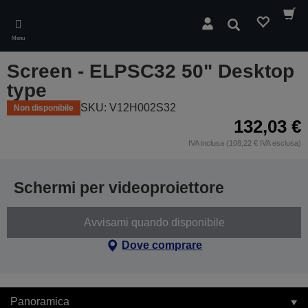
Skip
to
Cerca
main
Menu
content
Screen - ELPSC32 50" Desktop
type
SKU: V12H002S32
Non disponibile
132,03 €
IVA inclusa (108,22 € IVA esclusa)
Schermi per videoproiettore
Avvisami quando disponibile
Dove comprare
Panoramica