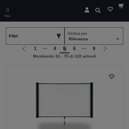
Skip
to
Cerca
main
Menu
content
Ordina per:
Filtri
5
1
⋯
4
6
⋯
9
Vai
Vai
Mostrando 61 - 75 di 132 articoli
alla
alla
pagina
pagina
precedente
successiva