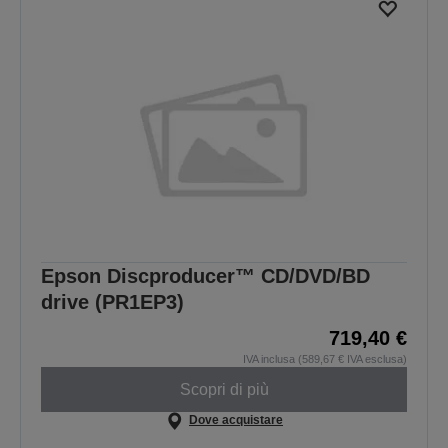
Epson Discproducer™ CD/DVD/BD
drive (PR1EP3)
719,40 €
IVA inclusa (589,67 € IVA esclusa)
Scopri di più
Dove acquistare