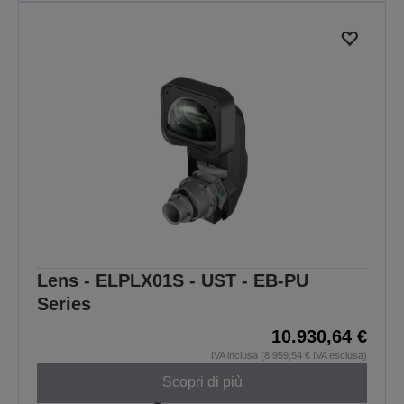
Lens - ELPLX01S - UST - EB-PU
Series
10.930,64 €
IVA inclusa (8.959,54 € IVA esclusa)
Scopri di più