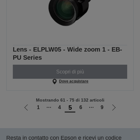
Lens - ELPLW05 - Wide zoom 1 - EB-
PU Series
Scopri di più
Dove acquistare
Mostrando 61 - 75 di 132 articoli
5
1
⋯
4
6
⋯
9
Vai
Vai
alla
alla
pagina
pagina
precedente
successiva
Resta in contatto con Epson e ricevi un codice