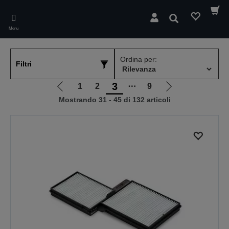
Skip
to
Cerca
main
Menu
content
Ordina per:
Filtri
3
1
2
⋯
9
Vai
Vai
Mostrando 31 - 45 di 132 articoli
alla
alla
pagina
pagina
precedente
successiva