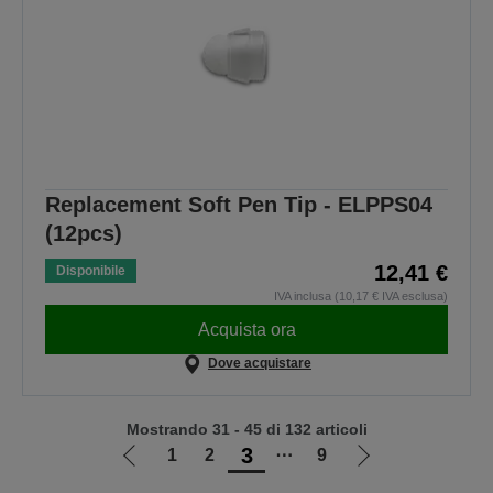
Replacement Soft Pen Tip - ELPPS04
(12pcs)
12,41 €
Disponibile
IVA inclusa (10,17 € IVA esclusa)
Acquista ora
Dove acquistare
Mostrando 31 - 45 di 132 articoli
3
1
2
⋯
9
Vai
Vai
alla
alla