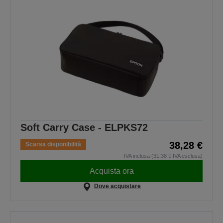
Soft Carry Case - ELPKS72
38,28 €
Scarsa disponibilità
IVA inclusa (31,38 € IVA esclusa)
Acquista ora
Dove acquistare