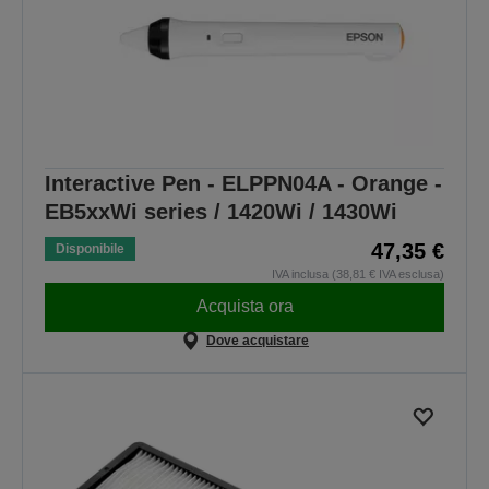
Interactive Pen - ELPPN04A - Orange -
EB5xxWi series / 1420Wi / 1430Wi
47,35 €
Disponibile
IVA inclusa (38,81 € IVA esclusa)
Acquista ora
Dove acquistare