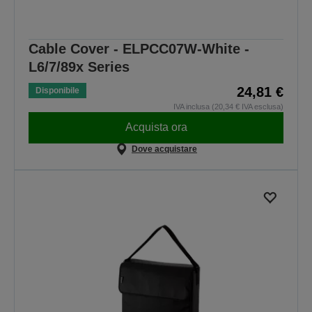
Cable Cover - ELPCC07W-White -
L6/7/89x Series
24,81 €
Disponibile
IVA inclusa (20,34 € IVA esclusa)
Acquista ora
Dove acquistare