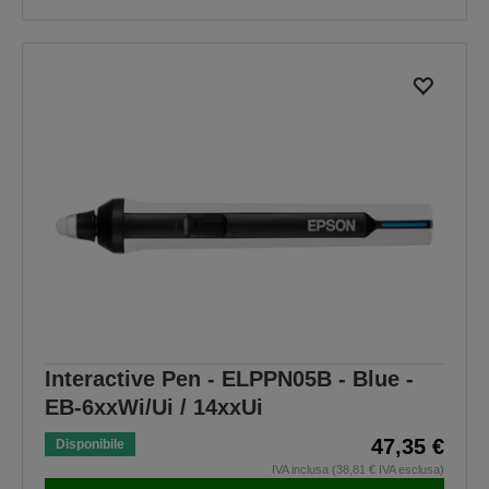
Interactive Pen - ELPPN05B - Blue -
EB-6xxWi/Ui / 14xxUi
47,35 €
Disponibile
IVA inclusa (38,81 € IVA esclusa)