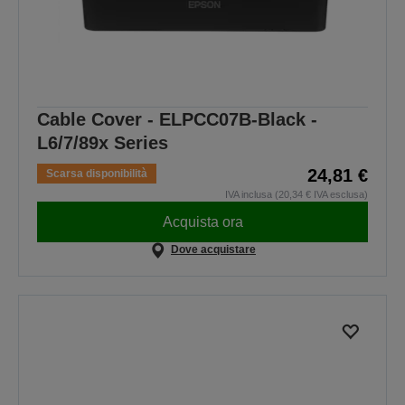
Cable Cover - ELPCC07B-Black -
L6/7/89x Series
24,81 €
Scarsa disponibilità
IVA inclusa (20,34 € IVA esclusa)
Acquista ora
Dove acquistare