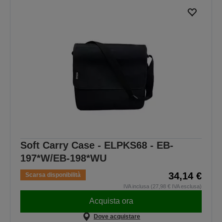
Soft Carry Case - ELPKS68 - EB-
197*W/EB-198*WU
34,14 €
Scarsa disponibilità
IVA inclusa (27,98 € IVA esclusa)
Acquista ora
Dove acquistare