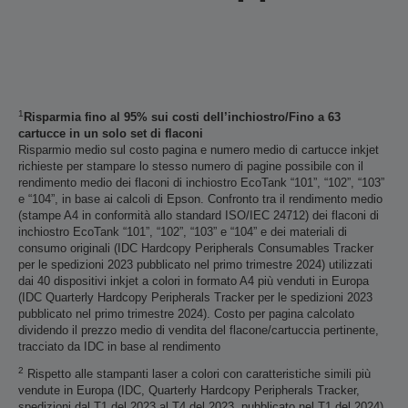
1
Risparmia fino al 95% sui costi dell’inchiostro/Fino a 63
cartucce in un solo set di flaconi
Risparmio medio sul costo pagina e numero medio di cartucce inkjet
richieste per stampare lo stesso numero di pagine possibile con il
rendimento medio dei flaconi di inchiostro EcoTank “101”, “102”, “103”
e “104”, in base ai calcoli di Epson. Confronto tra il rendimento medio
(stampe A4 in conformità allo standard ISO/IEC 24712) dei flaconi di
inchiostro EcoTank “101”, “102”, “103” e “104” e dei materiali di
consumo originali (IDC Hardcopy Peripherals Consumables Tracker
per le spedizioni 2023 pubblicato nel primo trimestre 2024) utilizzati
dai 40 dispositivi inkjet a colori in formato A4 più venduti in Europa
(IDC Quarterly Hardcopy Peripherals Tracker per le spedizioni 2023
pubblicato nel primo trimestre 2024). Costo per pagina calcolato
dividendo il prezzo medio di vendita del flacone/cartuccia pertinente,
tracciato da IDC in base al rendimento
2
Rispetto alle stampanti laser a colori con caratteristiche simili più
vendute in Europa (IDC, Quarterly Hardcopy Peripherals Tracker,
spedizioni dal T1 del 2023 al T4 del 2023, pubblicato nel T1 del 2024).