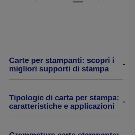
Vai
Vai
alla
alla
pagina
pagina
precedente
successiva
Carte per stampanti: scopri i
migliori supporti di stampa
Tipologie di carta per stampa:
caratteristiche e applicazioni