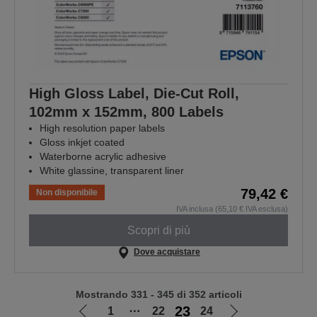
High Gloss Label, Die-Cut Roll,
102mm x 152mm, 800 Labels
High resolution paper labels
Gloss inkjet coated
Waterborne acrylic adhesive
White glassine, transparent liner
79,42 €
Non disponibile
IVA inclusa (65,10 € IVA esclusa)
Scopri di più
Dove acquistare
Mostrando 331 - 345 di 352 articoli
23
1
⋯
22
24