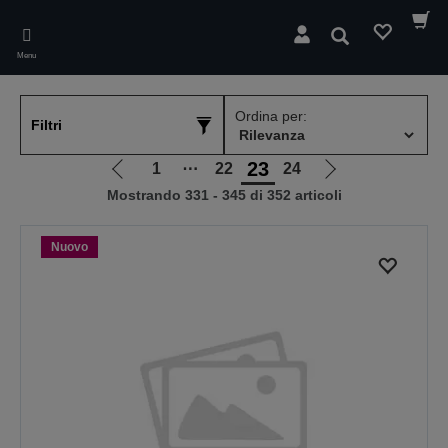
Skip
to
Cerca
main
Menu
content
Ordina per:
Filtri
23
1
⋯
22
24
Vai
Vai
Mostrando 331 - 345 di 352 articoli
alla
alla
pagina
pagina
precedente
successiva
Nuovo