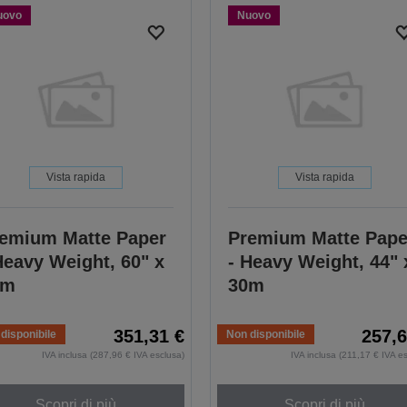
uovo
Nuovo
Vista rapida
Vista rapida
emium Matte Paper
Premium Matte Pape
Heavy Weight, 60" x
- Heavy Weight, 44" 
0m
30m
351,31 €
257,6
disponibile
Non disponibile
IVA inclusa (287,96 € IVA esclusa)
IVA inclusa (211,17 € IVA e
Scopri di più
Scopri di più