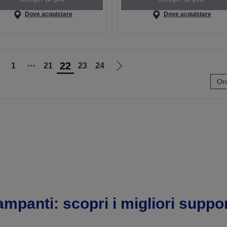
Dove acquistare
Dove acquistare
22
1
⋯
21
23
24
ai
Vai
Ord
lla
alla
agina
pagina
recedente
successiva
ampanti: scopri i migliori suppor