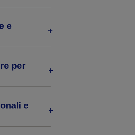
e e
re per
onali e