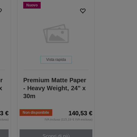
Nuovo
Vista rapida
r
Premium Matte Paper
x
- Heavy Weight, 24" x
30m
3 €
140,53 €
Non disponibile
sclusa)
IVA inclusa (115,19 € IVA esclusa)
Scopri di più