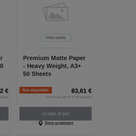
Vista rapida
r
Premium Matte Paper
50
- Heavy Weight, A3+
50 Sheets
2 €
83,61 €
Non disponibile
sclusa)
IVA inclusa (68,53 € IVA esclusa)
Scopri di più
Dove acquistare