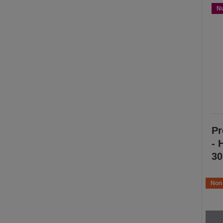
N
Pr
- 
3
Non 