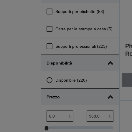
Supporti per etichette (58)
Carte per la stampa a casa (5)
Ph
Supporti professionali (223)
Ro
Disponibilità
Disponibile (220)
Prezzo
Intervallo minimo Prezzo
Intervallo massimo Prezzo
€
€
Modifica
Modifica