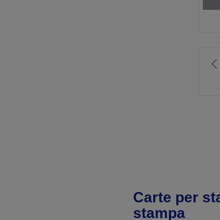
V
a
p
p
Carte per st
stampa