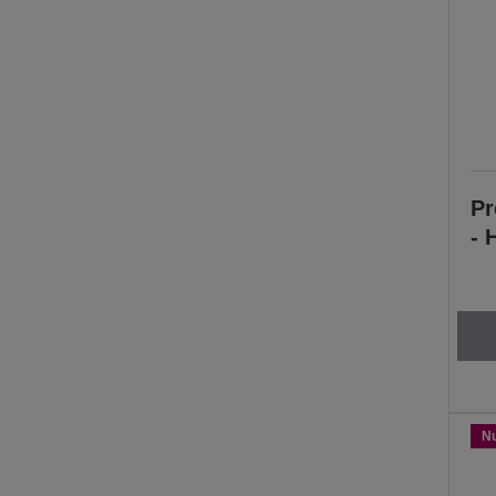
Pr
- 
N