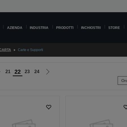
AZIENDA
INDUSTRIA
PRODOTTI
INCHIOSTRI
STORE
 CARTA
Carte e Supporti
22
⋯
21
23
24
Vai
Ord
alla
pagina
e
successiva