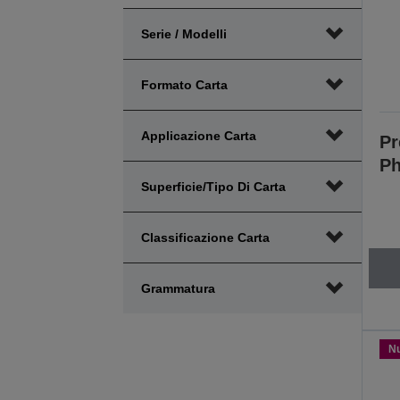
intervallo
intervallo
Serie / Modelli
minimo
massimo
Prezzo
Prezzo
Formato Carta
Applicazione Carta
Pr
Ph
Superficie/Tipo Di Carta
Classificazione Carta
Grammatura
N