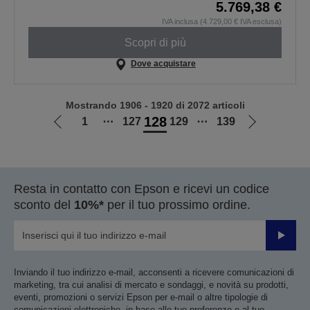
5.769,38 €
IVA inclusa (4.729,00 € IVA esclusa)
Scopri di più
Dove acquistare
Mostrando 1906 - 1920 di 2072 articoli
128
1
⋯
127
129
⋯
139
Vai
Vai
alla
alla
pagina
pagina
precedente
successiva
Resta in contatto con Epson e ricevi un codice
sconto del
10%*
per il tuo prossimo ordine.
Invia
Inviando il tuo indirizzo e-mail, acconsenti a ricevere comunicazioni di
marketing, tra cui analisi di mercato e sondaggi, e novità su prodotti,
eventi, promozioni o servizi Epson per e-mail o altre tipologie di
comunicazioni elettroniche, in base alle tue preferenze e al tuo