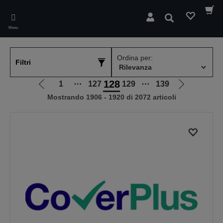
Skip
to
Cerca
main
Menu
content
Ordina per:
Filtri
128
1
⋯
127
129
⋯
139
Vai
Vai
Mostrando 1906 - 1920 di 2072 articoli
alla
alla
pagina
pagina
precedente
successiva