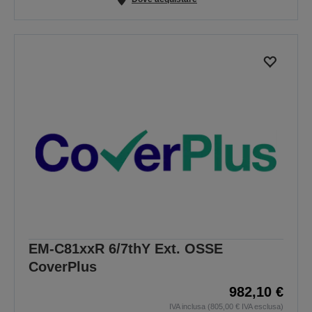
EM-C81xxR 6/7thY Ext. OSSE
CoverPlus
982,10 €
IVA inclusa (805,00 € IVA esclusa)