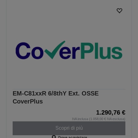
EM-C81xxR 6/8thY Ext. OSSE
CoverPlus
1.290,76 €
IVA inclusa (1.058,00 € IVA esclusa)
Scopri di più
Dove acquistare