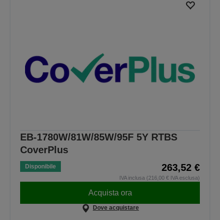
EB-1780W/81W/85W/95F 5Y RTBS
CoverPlus
263,52 €
Disponibile
IVA inclusa (216,00 € IVA esclusa)
Acquista ora
Dove acquistare