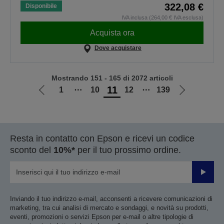
322,08 €
Disponibile
IVA inclusa (264,00 € IVA esclusa)
Acquista ora
Dove acquistare
Mostrando 151 - 165 di 2072 articoli
11
1
⋯
10
12
⋯
139
Vai
Vai
alla
alla
pagina
pagina
precedente
successiva
Resta in contatto con Epson e ricevi un codice
sconto del
10%*
per il tuo prossimo ordine.
Invia
Inviando il tuo indirizzo e-mail, acconsenti a ricevere comunicazioni di
marketing, tra cui analisi di mercato e sondaggi, e novità su prodotti,
eventi, promozioni o servizi Epson per e-mail o altre tipologie di