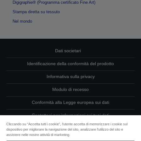
Digigraphie® (Programma certificato Fine Art)
Stampa diretta su tessuto
Nel mondo
Dati societari
Identificazione della conformità del prodotto
Informativa sulla privacy
Modulo di recesso
Conformità alla Legge europea sui dati
Contattaci per informazioni sui tuoi dati
Cliccando su “Accetta tutti i cookie”, l'utente accetta di memorizzare i cookie sul
Informazioni sui cookie
dispositivo per migliorare la navigazione del sito, analizzare l'utilizzo del sito e
assistere nelle nostre attività di marketing.