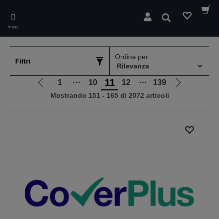
Skip
to
Cerca
main
Menu
content
Ordina per:
Filtri
11
1
⋯
10
12
⋯
139
Vai
Vai
Mostrando 151 - 165 di 2072 articoli
alla
alla
pagina
pagina
precedente
successiva